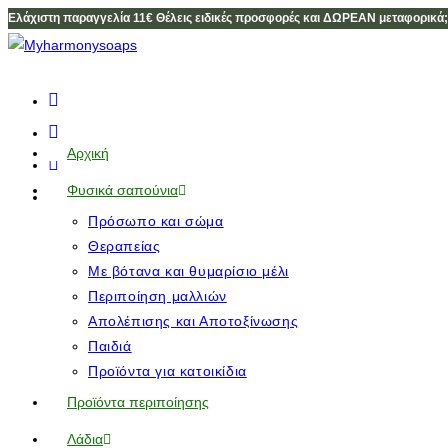
Ελάχιστη παραγγελία 11€ Θέλεις ειδικές προσφορές και ΔΩΡΕΑΝ μεταφορικά;
Αρχική
Φυσικά σαπούνια
Πρόσωπο και σώμα
Θεραπείας
Με βότανα και θυμαρίσιο μέλι
Περιποίηση μαλλιών
Απολέπισης και Αποτοξίνωσης
Παιδιά
Προϊόντα για κατοικίδια
Προϊόντα περιποίησης
Λάδια